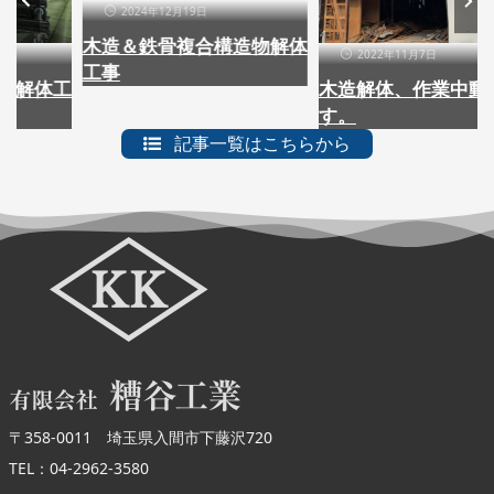
024年12月19日
＆鉄骨複合構造物解体
2022年11月7日
202
木造解体、作業中動画で
コロナ
す。
記事一覧はこちらから
〒358-0011 埼玉県入間市下藤沢720
TEL：04-2962-3580