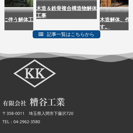
木造＆鉄骨複合構造物解体
月3日
2022年11月7日
工事
事に伴う解体工
木造解体、作
す。
記事一覧はこちらから
〒358-0011 埼玉県入間市下藤沢720
TEL：04-2962-3580