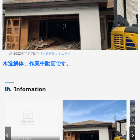
2022年11月7日
#
木造解体，ミニモク
木造解体、作業中動画です。
Infomation
024年12月19日