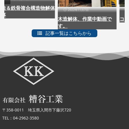
＆鉄骨複合構造物解体
2022年11月7日
202
木造解体、作業中動画で
コロナ
す。
記事一覧はこちらから
〒358-0011 埼玉県入間市下藤沢720
TEL：04-2962-3580